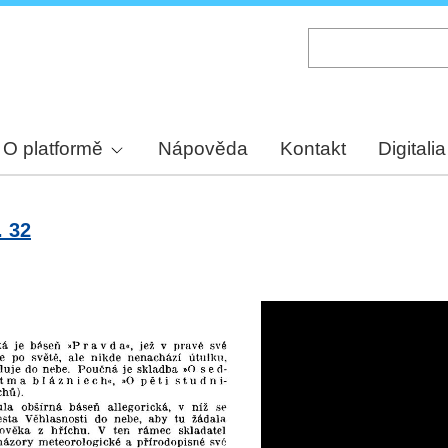
Skip
to
main
content
O platformě
Nápověda
Kontakt
Digitalia
. 32