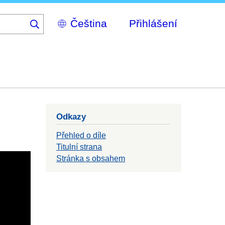
Select
Přihlášení
your
language
Odkazy
Přehled o díle
Titulní strana
Stránka s obsahem