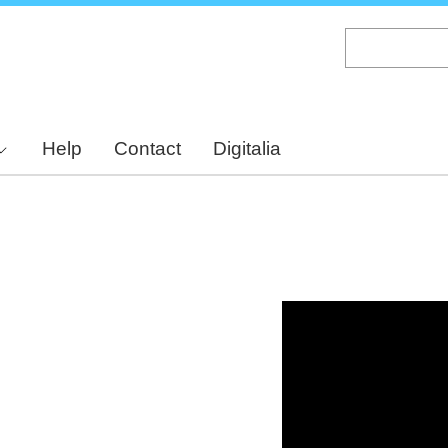
Skip
to
main
content
Help
Contact
Digitalia