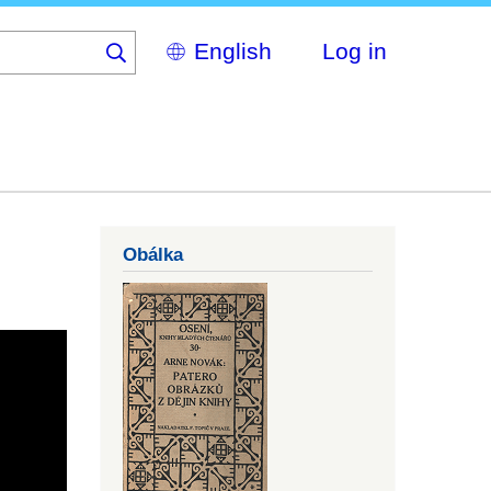
Select
Log in
your
language
Obálka