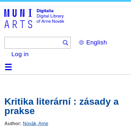
Skip
to
main
content
Select
your
language
Log in
Home
Browse
Search
About
Help
Contact
Digitalia
Kritika literární : zásady a
prakse
Author
Novák, Arne