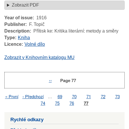
Zobrazit PDF
Year of issue
1916
Publisher
F. Topič
Description
Přítisk ke: Kritika literární: metody a směry
Type
Kniha
Licence
Volné dílo
Zobrazit v Knihovním katalogu MU
Previous
‹‹
Page 77
Pagination
page
First
« První
Previous
‹ Předchozí
…
Page
69
Page
70
Page
71
Page
72
Page
73
Pagination
page
page
Page
74
Page
75
Page
76
Page
77
Rychlé odkazy