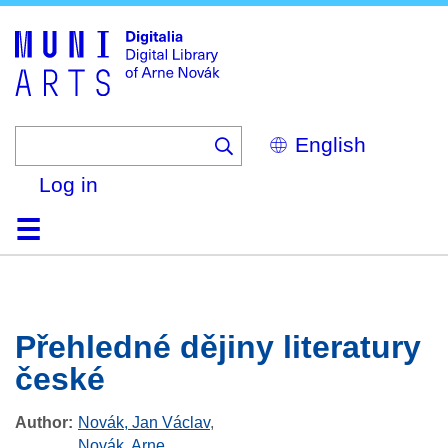
Skip
to
main
content
Select
your
language
Log in
Home
Browse
Search
About
Help
Contact
Digitalia
Přehledné dějiny literatury
české
Author
Novák, Jan Václav
,
Novák, Arne