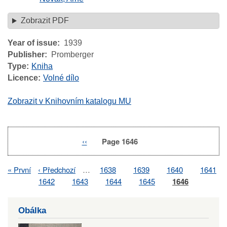
Zobrazit PDF
Year of issue
1939
Publisher
Promberger
Type
Kniha
Licence
Volné dílo
Zobrazit v Knihovním katalogu MU
Previous
‹‹
Page 1646
Pagination
page
First
« První
Previous
‹ Předchozí
…
Page
1638
Page
1639
Page
1640
Page
1641
Pagination
page
page
Page
1642
Page
1643
Page
1644
Page
1645
Page
1646
Obálka