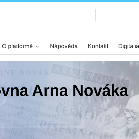
Skip
to
main
content
O platformě
Nápověda
Kontakt
Digitali
hovna Arna Nováka