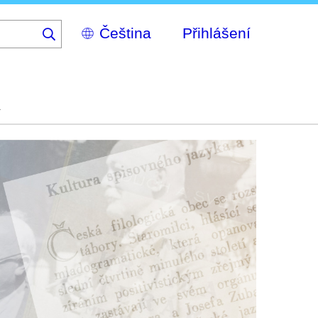
Select
Přihlášení
your
language
a