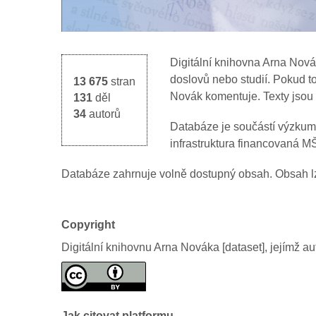
Digitální knihovna Arna Nov
doslovů nebo studií. Pokud to
13 675
stran
Novák komentuje. Texty jsou 
131
děl
34
autorů
Databáze je součástí výzkumn
infrastruktura financovaná 
Databáze zahrnuje volně dostupný obsah. Obsah l
Copyright
Digitální knihovnu Arna Nováka [dataset], jejímž a
Jak citovat platformu