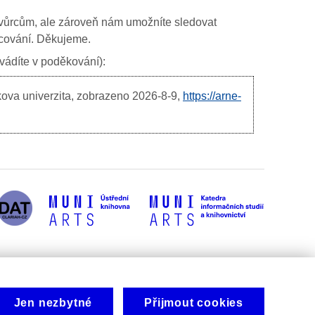
ím tvůrcům, ale zároveň nám umožníte sledovat
ancování. Děkujeme.
uvádíte v poděkování):
kova univerzita, zobrazeno
2026-8-9,
https://arne-
Jen nezbytné
Přijmout cookies