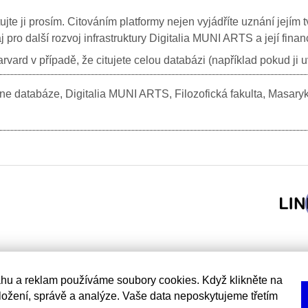
itujte ji prosím. Citováním platformy nejen vyjádříte uznání jej
j pro další rozvoj infrastruktury Digitalia MUNI ARTS a její fin
vard v případě, že citujete celou databázi (například pokud ji 
e databáze, Digitalia MUNI ARTS, Filozofická fakulta, Masary
hu a reklam používáme soubory cookies. Když klikněte na
uložení, správě a analýze. Vaše data neposkytujeme třetím