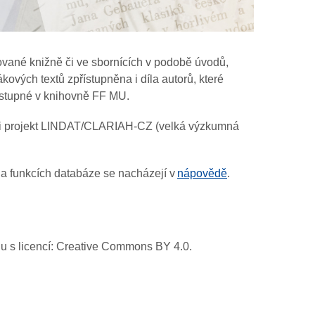
vané knižně či ve sbornících v podobě úvodů,
ových textů zpřístupněna i díla autorů, které
dostupné v knihovně FF MU.
ěl i projekt LINDAT/CLARIAH-CZ (velká výzkumná
 a funkcích databáze se nacházejí v
nápovědě
.
adu s licencí: Creative Commons BY 4.0.