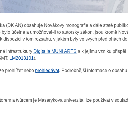
áka (DK AN) obsahuje Novákovy monografie a dále statě publiko
 bylo účelné a umožňoval-li to autorský zákon, jsou kromě Novák
k dispozici v tom rozsahu, v jakém byly ve svých předlohách 
é infrastruktury
Digitalia MUNI ARTS
a k jejímu vzniku přisp
MŠMT,
LM2018101
).
ze prohlížet nebo
prohledávat
. Podrobnější informace o obsahu
utorem a tvůrcem je Masarykova univerzita, lze používat v soul