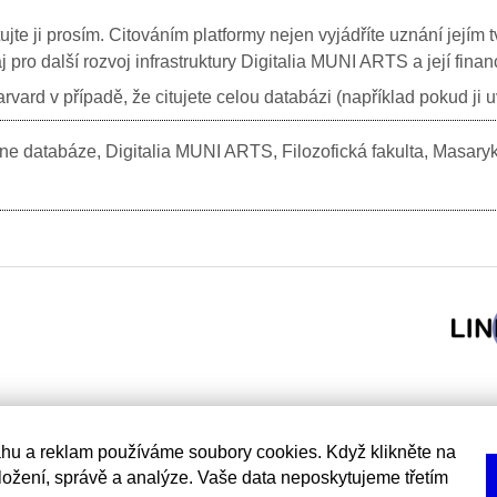
itujte ji prosím. Citováním platformy nejen vyjádříte uznání jej
j pro další rozvoj infrastruktury Digitalia MUNI ARTS a její fin
vard v případě, že citujete celou databázi (například pokud ji 
e databáze, Digitalia MUNI ARTS, Filozofická fakulta, Masary
hu a reklam používáme soubory cookies. Když klikněte na
uložení, správě a analýze. Vaše data neposkytujeme třetím