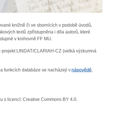
vané knižně či ve sbornících v podobě úvodů,
ových textů zpřístupněna i díla autorů, které
dostupné v knihovně FF MU.
ěl i projekt LINDAT/CLARIAH-CZ (velká výzkumná
 a funkcích databáze se nacházejí v
nápovědě
.
adu s licencí: Creative Commons BY 4.0.