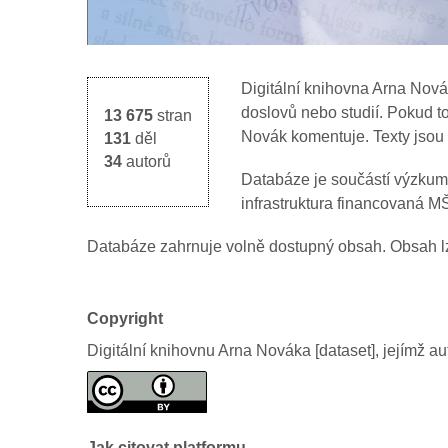
Digitální knihovna Arna Nov
doslovů nebo studií. Pokud to
13 675
stran
Novák komentuje. Texty jsou 
131
děl
34
autorů
Databáze je součástí výzkumn
infrastruktura financovaná 
Databáze zahrnuje volně dostupný obsah. Obsah l
Copyright
Digitální knihovnu Arna Nováka [dataset], jejímž a
Jak citovat platformu