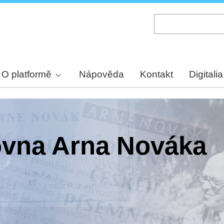
Skip
to
main
content
O platformě
Nápověda
Kontakt
Digitalia
hovna Arna Nováka