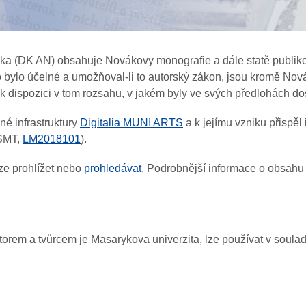
áka (DK AN) obsahuje Novákovy monografie a dále statě publiko
 bylo účelné a umožňoval-li to autorský zákon, jsou kromě Novák
k dispozici v tom rozsahu, v jakém byly ve svých předlohách 
é infrastruktury
Digitalia MUNI ARTS
a k jejímu vzniku přisp
MŠMT,
LM2018101
).
ze prohlížet nebo
prohledávat
. Podrobnější informace o obsahu
utorem a tvůrcem je Masarykova univerzita, lze používat v soul