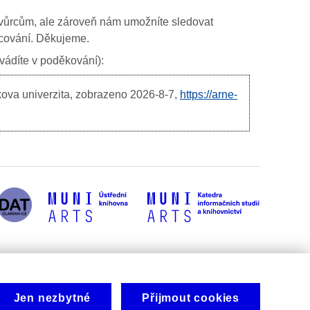
ím tvůrcům, ale zároveň nám umožníte sledovat
ancování. Děkujeme.
uvádíte v poděkování):
kova univerzita, zobrazeno
2026-8-7,
https://arne-
Jen nezbytné
Přijmout cookies