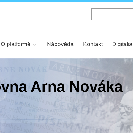
Skip
to
main
content
O platformě
Nápověda
Kontakt
Digitalia
hovna Arna Nováka