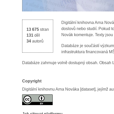
Digitální knihovna Arna Nov
doslovů nebo studií. Pokud to
13 675
stran
Novák komentuje. Texty jsou 
131
děl
34
autorů
Databáze je součástí výzkumn
infrastruktura financovaná 
Databáze zahrnuje volně dostupný obsah. Obsah l
Copyright
Digitální knihovnu Arna Nováka [dataset], jejímž a
Jak citovat platformu