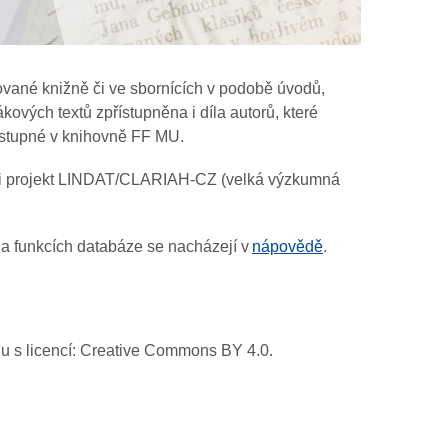
vané knižně či ve sbornících v podobě úvodů,
ových textů zpřístupněna i díla autorů, které
dostupné v knihovně FF MU.
ěl i projekt LINDAT/CLARIAH-CZ (velká výzkumná
 a funkcích databáze se nacházejí v
nápovědě
.
adu s licencí: Creative Commons BY 4.0.