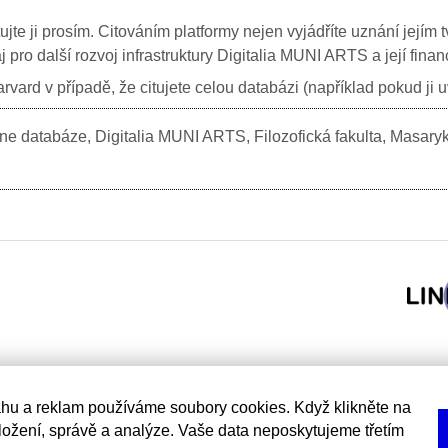
itujte ji prosím. Citováním platformy nejen vyjádříte uznání jej
j pro další rozvoj infrastruktury Digitalia MUNI ARTS a její fin
vard v případě, že citujete celou databázi (například pokud ji 
e databáze, Digitalia MUNI ARTS, Filozofická fakulta, Masary
hu a reklam používáme soubory cookies. Když klikněte na
uložení, správě a analýze. Vaše data neposkytujeme třetím