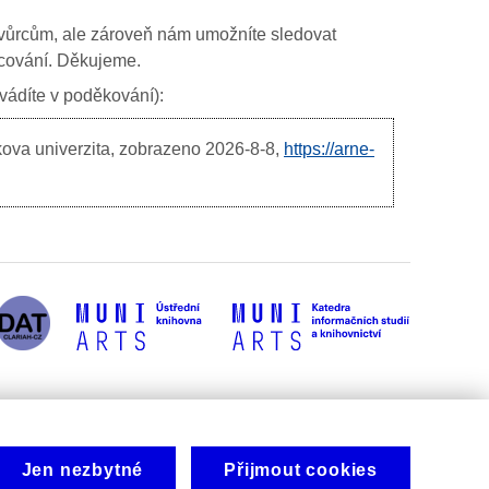
ím tvůrcům, ale zároveň nám umožníte sledovat
ancování. Děkujeme.
uvádíte v poděkování):
kova univerzita, zobrazeno
2026-8-8,
https://arne-
Jen nezbytné
Přijmout cookies