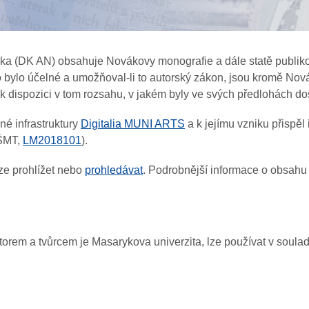
áka (DK AN) obsahuje Novákovy monografie a dále statě publiko
 bylo účelné a umožňoval-li to autorský zákon, jsou kromě Novák
k dispozici v tom rozsahu, v jakém byly ve svých předlohách 
é infrastruktury
Digitalia MUNI ARTS
a k jejímu vzniku přisp
MŠMT,
LM2018101
).
ze prohlížet nebo
prohledávat
. Podrobnější informace o obsahu
utorem a tvůrcem je Masarykova univerzita, lze používat v soul