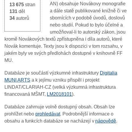
AN) obsahuje Novákovy monografie
13 675
stran
a dále statě publikované knižně či ve
131
děl
sbornících v podobě úvodů, doslovů
34
autorů
nebo studií. Pokud to bylo účelné a
umožňoval-li to autorský zákon, jsou
kromě Novákových textů zpřístupněna i díla autorů, které
Novák komentuje. Texty jsou k dispozici v tom rozsahu, v
jakém byly ve svých předlohách dostupné v knihovně FF
MU.
Databáze je součástí výzkumné infrastruktury
Digitalia
MUNI ARTS
a k jejímu vzniku přispěl i projekt
LINDAT/CLARIAH-CZ (velká výzkumná infrastruktura
financovaná MŠMT,
LM2018101
).
Databáze zahrnuje volně dostupný obsah. Obsah lze
prohlížet nebo
prohledávat
. Podrobnější informace o
obsahu a funkcích databáze se nacházejí v
nápovědě
.