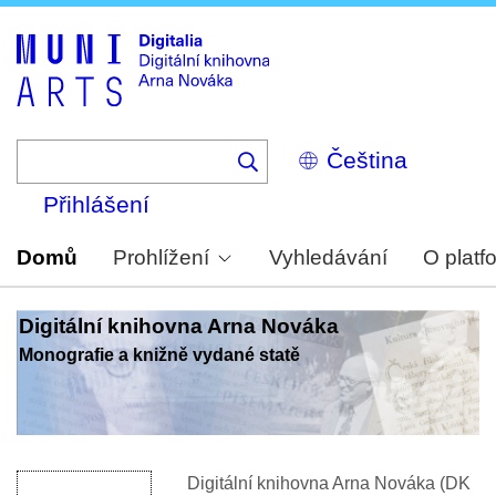
Skip
to
main
content
Select
your
language
Přihlášení
Domů
Prohlížení
Vyhledávání
O platf
Digitální knihovna Arna Nováka
Monografie a knižně vydané statě
Digitální knihovna Arna Nováka (DK