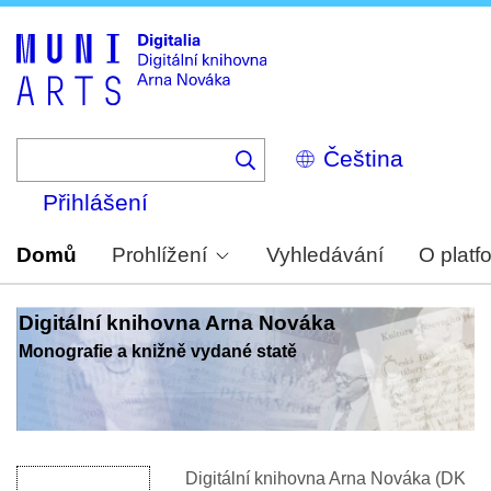
Skip
to
main
content
Select
your
language
Přihlášení
Domů
Prohlížení
Vyhledávání
O platf
Digitální knihovna Arna Nováka
Monografie a knižně vydané statě
Digitální knihovna Arna Nováka (DK