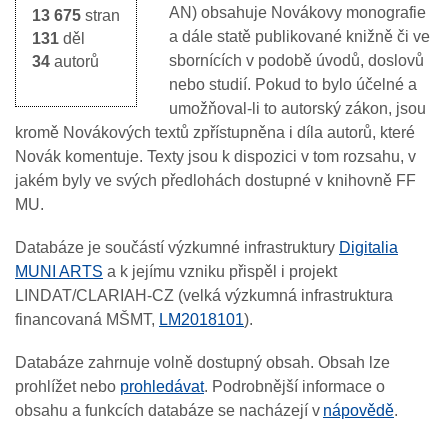
AN) obsahuje Novákovy monografie
13 675
stran
a dále statě publikované knižně či ve
131
děl
sbornících v podobě úvodů, doslovů
34
autorů
nebo studií. Pokud to bylo účelné a
umožňoval-li to autorský zákon, jsou
kromě Novákových textů zpřístupněna i díla autorů, které
Novák komentuje. Texty jsou k dispozici v tom rozsahu, v
jakém byly ve svých předlohách dostupné v knihovně FF
MU.
Databáze je součástí výzkumné infrastruktury
Digitalia
MUNI ARTS
a k jejímu vzniku přispěl i projekt
LINDAT/CLARIAH-CZ (velká výzkumná infrastruktura
financovaná MŠMT,
LM2018101
).
Databáze zahrnuje volně dostupný obsah. Obsah lze
prohlížet nebo
prohledávat
. Podrobnější informace o
obsahu a funkcích databáze se nacházejí v
nápovědě
.