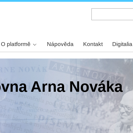
Skip
to
main
content
O platformě
Nápověda
Kontakt
Digitalia
hovna Arna Nováka