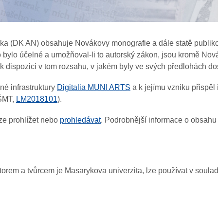
áka (DK AN) obsahuje Novákovy monografie a dále statě publiko
 bylo účelné a umožňoval-li to autorský zákon, jsou kromě Novák
k dispozici v tom rozsahu, v jakém byly ve svých předlohách 
é infrastruktury
Digitalia MUNI ARTS
a k jejímu vzniku přisp
MŠMT,
LM2018101
).
ze prohlížet nebo
prohledávat
. Podrobnější informace o obsahu
utorem a tvůrcem je Masarykova univerzita, lze používat v soul