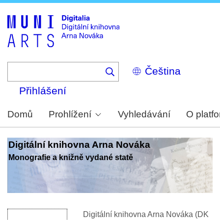
Skip
to
main
content
Select
your
language
Přihlášení
Domů
Prohlížení
Vyhledávání
O platf
Digitální knihovna Arna Nováka
Monografie a knižně vydané statě
Digitální knihovna Arna Nováka (DK