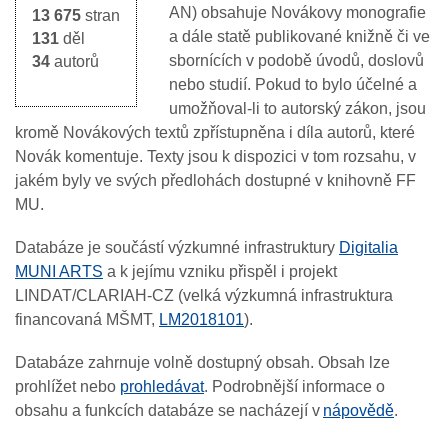
AN) obsahuje Novákovy monografie
13 675
stran
a dále statě publikované knižně či ve
131
děl
sbornících v podobě úvodů, doslovů
34
autorů
nebo studií. Pokud to bylo účelné a
umožňoval-li to autorský zákon, jsou
kromě Novákových textů zpřístupněna i díla autorů, které
Novák komentuje. Texty jsou k dispozici v tom rozsahu, v
jakém byly ve svých předlohách dostupné v knihovně FF
MU.
Databáze je součástí výzkumné infrastruktury
Digitalia
MUNI ARTS
a k jejímu vzniku přispěl i projekt
LINDAT/CLARIAH-CZ (velká výzkumná infrastruktura
financovaná MŠMT,
LM2018101
).
Databáze zahrnuje volně dostupný obsah. Obsah lze
prohlížet nebo
prohledávat
. Podrobnější informace o
obsahu a funkcích databáze se nacházejí v
nápovědě
.