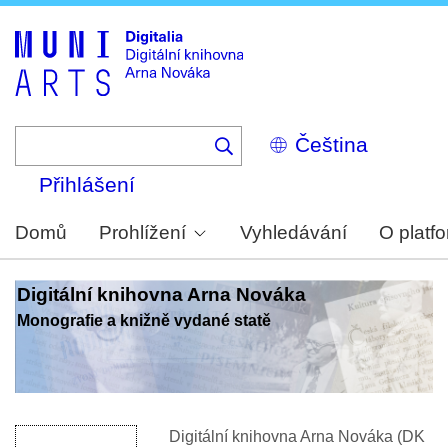
Skip
to
main
content
Select
your
language
Přihlášení
Domů
Prohlížení
Vyhledávání
O platf
Digitální knihovna Arna Nováka
Monografie a knižně vydané statě
Digitální knihovna Arna Nováka (DK