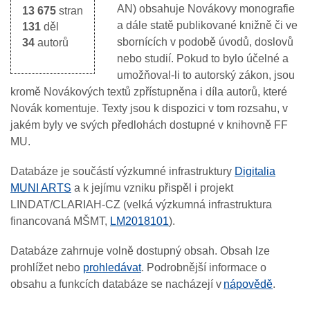
AN) obsahuje Novákovy monografie
13 675
stran
a dále statě publikované knižně či ve
131
děl
sbornících v podobě úvodů, doslovů
34
autorů
nebo studií. Pokud to bylo účelné a
umožňoval-li to autorský zákon, jsou
kromě Novákových textů zpřístupněna i díla autorů, které
Novák komentuje. Texty jsou k dispozici v tom rozsahu, v
jakém byly ve svých předlohách dostupné v knihovně FF
MU.
Databáze je součástí výzkumné infrastruktury
Digitalia
MUNI ARTS
a k jejímu vzniku přispěl i projekt
LINDAT/CLARIAH-CZ (velká výzkumná infrastruktura
financovaná MŠMT,
LM2018101
).
Databáze zahrnuje volně dostupný obsah. Obsah lze
prohlížet nebo
prohledávat
. Podrobnější informace o
obsahu a funkcích databáze se nacházejí v
nápovědě
.