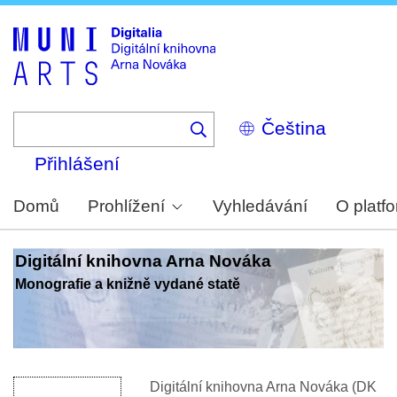
Skip
to
main
content
Select
your
language
Přihlášení
Domů
Prohlížení
Vyhledávání
O platf
Digitální knihovna Arna Nováka
Monografie a knižně vydané statě
Digitální knihovna Arna Nováka (DK