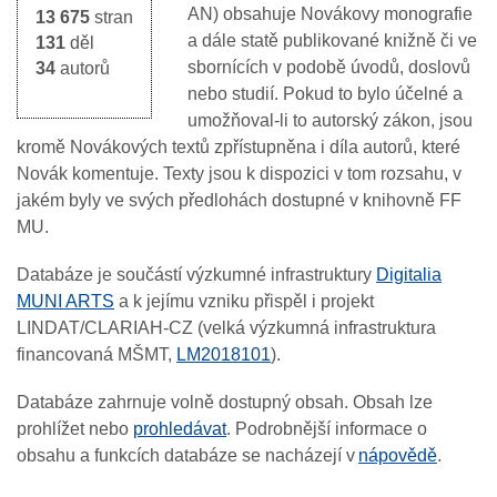
AN) obsahuje Novákovy monografie
13 675
stran
a dále statě publikované knižně či ve
131
děl
sbornících v podobě úvodů, doslovů
34
autorů
nebo studií. Pokud to bylo účelné a
umožňoval-li to autorský zákon, jsou
kromě Novákových textů zpřístupněna i díla autorů, které
Novák komentuje. Texty jsou k dispozici v tom rozsahu, v
jakém byly ve svých předlohách dostupné v knihovně FF
MU.
Databáze je součástí výzkumné infrastruktury
Digitalia
MUNI ARTS
a k jejímu vzniku přispěl i projekt
LINDAT/CLARIAH-CZ (velká výzkumná infrastruktura
financovaná MŠMT,
LM2018101
).
Databáze zahrnuje volně dostupný obsah. Obsah lze
prohlížet nebo
prohledávat
. Podrobnější informace o
obsahu a funkcích databáze se nacházejí v
nápovědě
.