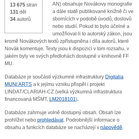
AN) obsahuje Novákovy monografie
13 675
stran
a dále statě publikované knižně či ve
131
děl
sbornících v podobě úvodů, doslovů
34
autorů
nebo studií. Pokud to bylo účelné a
umožňoval-li to autorský zákon, jsou
kromě Novákových textů zpřístupněna i díla autorů, které
Novák komentuje. Texty jsou k dispozici v tom rozsahu, v
jakém byly ve svých předlohách dostupné v knihovně FF
MU.
Databáze je součástí výzkumné infrastruktury
Digitalia
MUNI ARTS
a k jejímu vzniku přispěl i projekt
LINDAT/CLARIAH-CZ (velká výzkumná infrastruktura
financovaná MŠMT,
LM2018101
).
Databáze zahrnuje volně dostupný obsah. Obsah lze
prohlížet nebo
prohledávat
. Podrobnější informace o
obsahu a funkcích databáze se nacházejí v
nápovědě
.