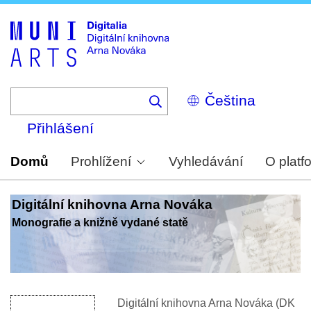
Skip
to
main
content
Select
your
language
Přihlášení
Domů
Prohlížení
Vyhledávání
O platf
Digitální knihovna Arna Nováka
Monografie a knižně vydané statě
Digitální knihovna Arna Nováka (DK