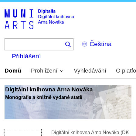
Skip
to
main
content
Select
your
language
Přihlášení
Domů
Prohlížení
Vyhledávání
O platf
Digitální knihovna Arna Nováka
Monografie a knižně vydané statě
Digitální knihovna Arna Nováka (DK