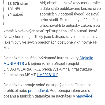
AN) obsahuje Novákovy monografie
13 675
stran
a dále statě publikované knižně či ve
131
děl
sbornících v podobě úvodů, doslovů
34
autorů
nebo studií. Pokud to bylo účelné a
umožňoval-li to autorský zákon, jsou
kromě Novákových textů zpřístupněna i díla autorů, které
Novák komentuje. Texty jsou k dispozici v tom rozsahu, v
jakém byly ve svých předlohách dostupné v knihovně FF
MU.
Databáze je součástí výzkumné infrastruktury
Digitalia
MUNI ARTS
a k jejímu vzniku přispěl i projekt
LINDAT/CLARIAH-CZ (velká výzkumná infrastruktura
financovaná MŠMT,
LM2018101
).
Databáze zahrnuje volně dostupný obsah. Obsah lze
prohlížet nebo
prohledávat
. Podrobnější informace o
obsahu a funkcích databáze se nacházejí v
nápovědě
.