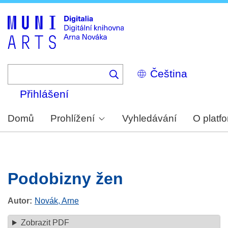
Skip
to
main
content
Select
your
language
Přihlášení
Domů
Prohlížení
Vyhledávání
O platf
Podobizny žen
Autor
Novák, Arne
Zobrazit PDF