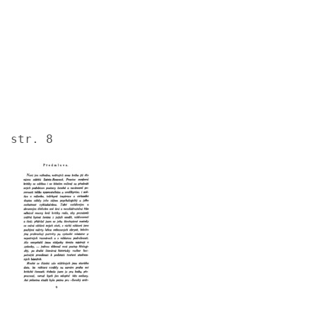
str. 8
Image