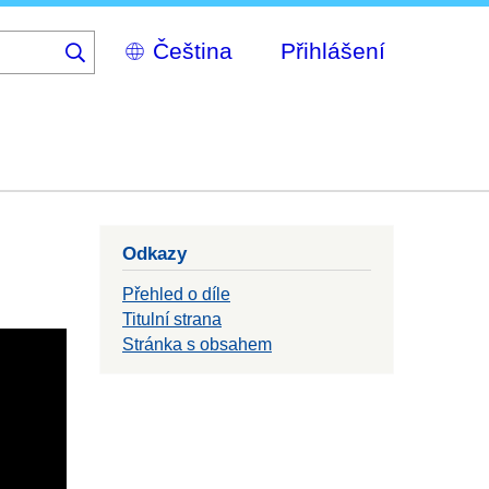
Select
Přihlášení
your
language
Odkazy
Přehled o díle
Titulní strana
Stránka s obsahem