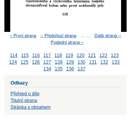
First
« První strana
Previous
‹‹ Předchozí strana
…
…
Next
Další strana ››
Pagination
page
page
page
Last
Poslední strana »
page
114
115
116
117
118
119
120
121
122
123
124
125
126
127
128
129
130
131
132
133
134
135
136
137
Odkazy
Přehled o díle
Titulní strana
Stránka s obsahem