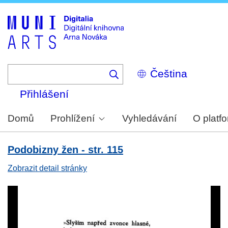
Skip
to
main
content
Select
your
language
Přihlášení
Domů
Prohlížení
Vyhledávání
O platf
Podobizny žen - str. 115
Zobrazit detail stránky