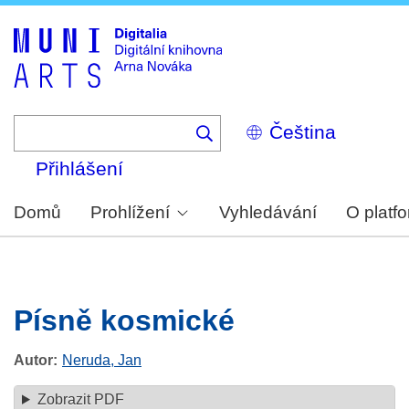
Skip
to
main
content
Select
your
language
Přihlášení
Domů
Prohlížení
Vyhledávání
O platf
Písně kosmické
Autor
Neruda, Jan
Zobrazit PDF