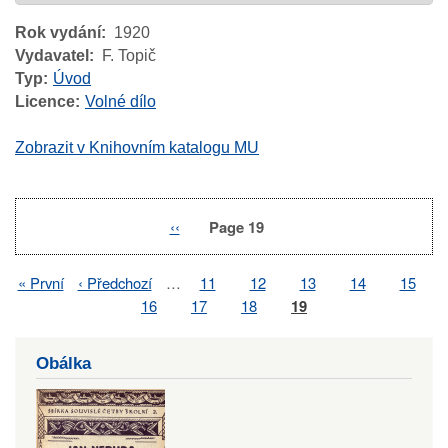
Rok vydání
1920
Vydavatel
F. Topič
Typ
Úvod
Licence
Volné dílo
Zobrazit v Knihovním katalogu MU
Previous
‹‹
Page 19
Pagination
page
First
« První
Previous
‹ Předchozí
…
Page
11
Page
12
Page
13
Page
14
Page
15
Pagination
page
page
Page
16
Page
17
Page
18
Page
19
Obálka