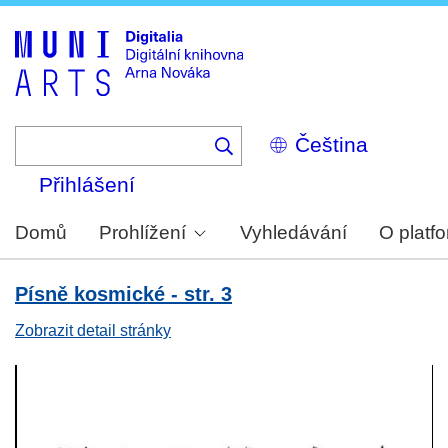
Skip
to
main
content
Select
your
language
Přihlášení
Domů
Prohlížení
Vyhledávání
O platf
Písně kosmické - str. 3
Zobrazit detail stránky