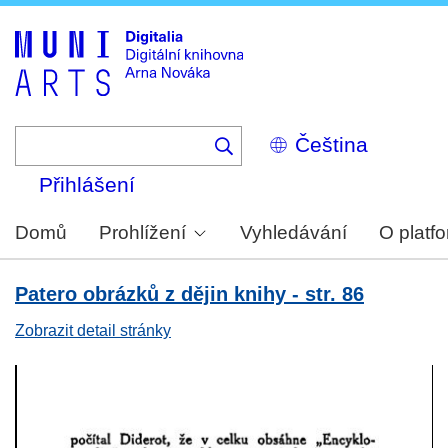
Skip
to
main
content
Select
your
language
Přihlášení
Domů
Prohlížení
Vyhledávání
O platf
Patero obrázků z dějin knihy - str. 86
Zobrazit detail stránky