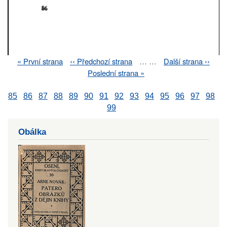
First
« První strana
Previous
‹‹ Předchozí strana
…
…
Next
Další strana ››
Pagination
page
page
page
Last
Poslední strana »
page
85
86
87
88
89
90
91
92
93
94
95
96
97
98
99
Obálka