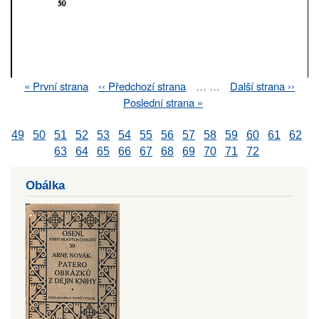
First
« První strana
Previous
‹‹ Předchozí strana
…
…
Next
Další strana ››
Pagination
page
page
page
Last
Poslední strana »
page
49
50
51
52
53
54
55
56
57
58
59
60
61
62
63
64
65
66
67
68
69
70
71
72
Obálka