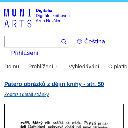
Skip
to
main
content
Select
your
language
Přihlášení
Domů
Prohlížení
Vyhledávání
O platf
Patero obrázků z dějin knihy - str. 50
Zobrazit detail stránky