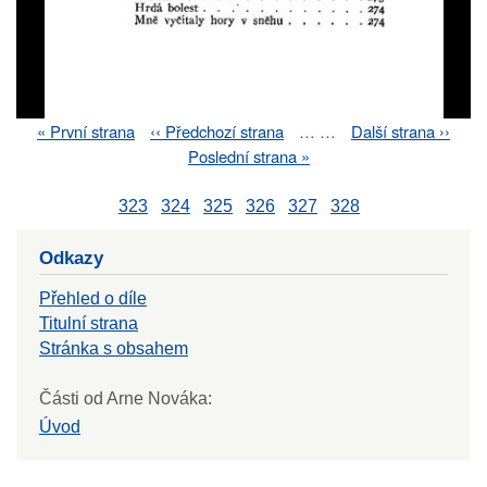
First
« První strana
Previous
‹‹ Předchozí strana
…
…
Next
Další strana ››
Pagination
page
page
page
Last
Poslední strana »
page
323
324
325
326
327
328
Odkazy
Přehled o díle
Titulní strana
Stránka s obsahem
Části od Arne Nováka:
Úvod