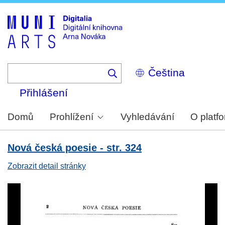
Skip
to
main
content
Select
your
language
Přihlášení
Domů
Prohlížení
Vyhledávání
O platf
Nová česká poesie - str. 324
Zobrazit detail stránky