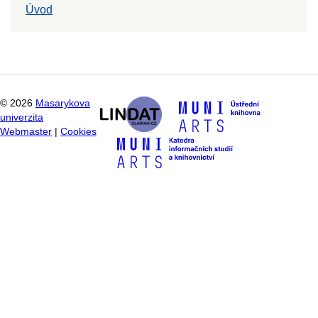
Úvod
©
2026
Masarykova
univerzita
Webmaster
|
Cookies