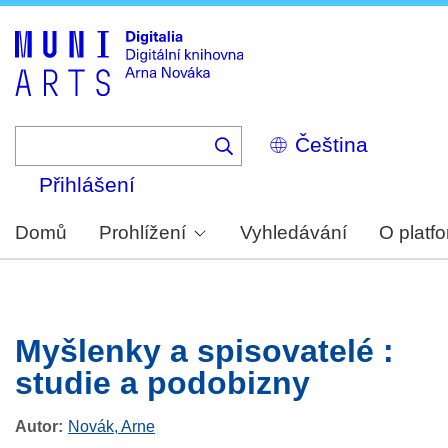
Skip
to
main
content
Select
your
language
Přihlášení
Domů
Prohlížení
Vyhledávání
O platf
Myšlenky a spisovatelé :
studie a podobizny
Autor
Novák, Arne