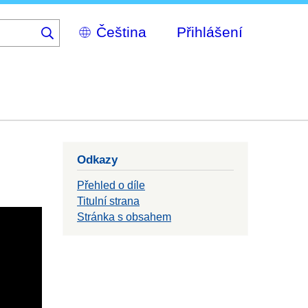
Select
Přihlášení
your
language
Odkazy
Přehled o díle
Titulní strana
Stránka s obsahem