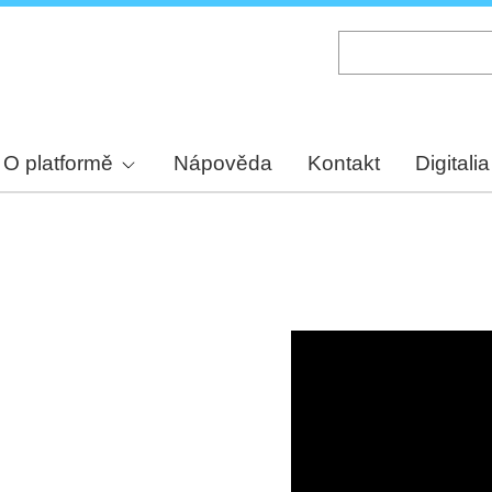
Skip
to
main
content
O platformě
Nápověda
Kontakt
Digitalia