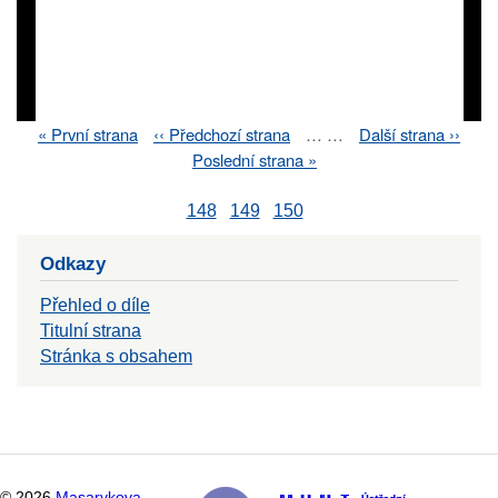
First
« První strana
Previous
‹‹ Předchozí strana
…
…
Next
Další strana ››
Pagination
page
page
page
Last
Poslední strana »
page
148
149
150
Odkazy
Přehled o díle
Titulní strana
Stránka s obsahem
©
2026
Masarykova