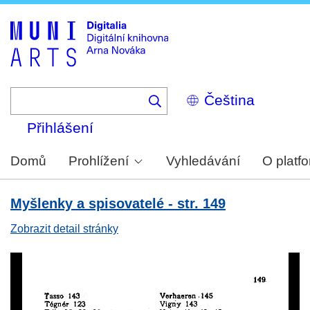
Skip
to
main
content
Select
your
language
Přihlášení
Domů
Prohlížení
Vyhledávání
O platf
Myšlenky a spisovatelé - str. 149
Zobrazit detail stránky