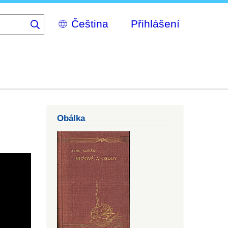
Select
Přihlášení
your
language
Obálka