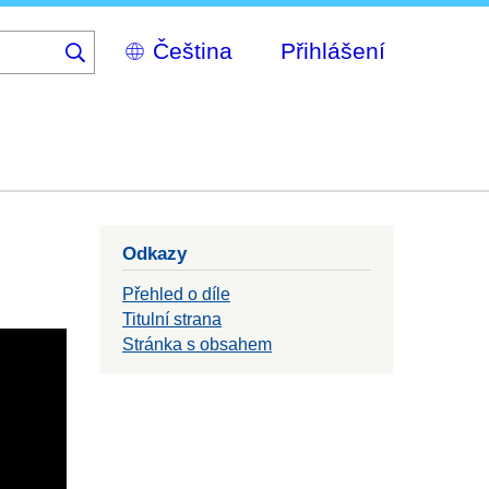
Select
Přihlášení
your
language
Odkazy
Přehled o díle
Titulní strana
Stránka s obsahem