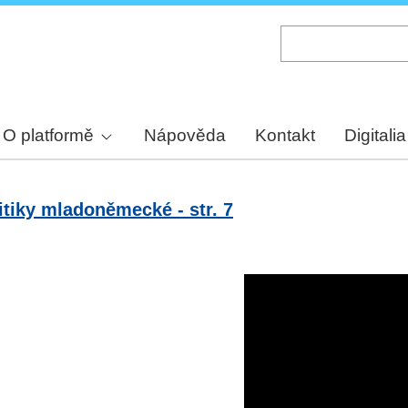
Skip
to
main
content
O platformě
Nápověda
Kontakt
Digitalia
itiky mladoněmecké - str. 7