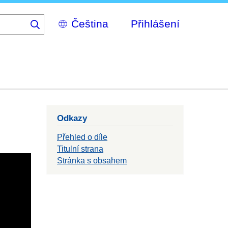
Select
Přihlášení
your
language
Odkazy
Přehled o díle
Titulní strana
Stránka s obsahem