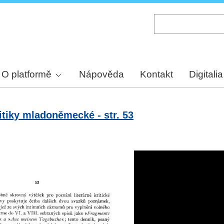
Skip
to
main
content
O platformě
Nápověda
Kontakt
Digitalia
itiky mladoněmecké - str. 53