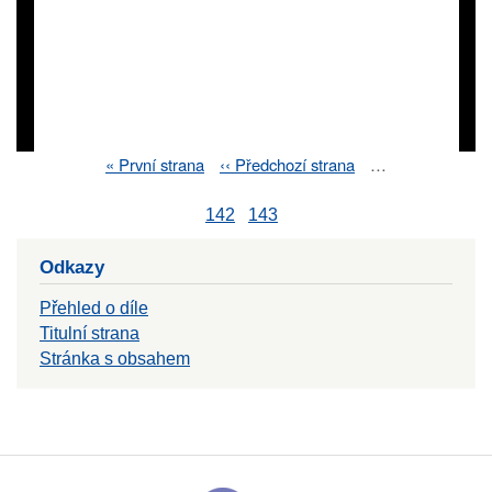
First
« První strana
Previous
‹‹ Předchozí strana
…
Pagination
page
page
142
143
Odkazy
Přehled o díle
Titulní strana
Stránka s obsahem