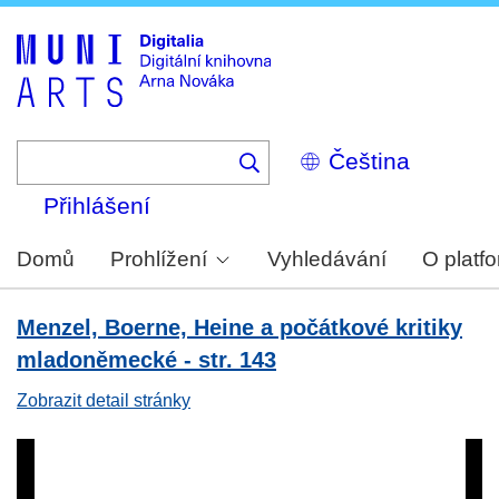
Skip
to
main
content
Select
your
language
Přihlášení
Domů
Prohlížení
Vyhledávání
O platf
Menzel, Boerne, Heine a počátkové kritiky
mladoněmecké - str. 143
Zobrazit detail stránky