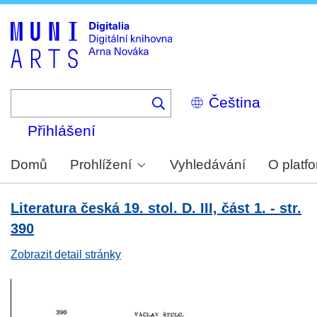
Skip
to
main
content
Select
your
language
Přihlášení
Domů
Prohlížení
Vyhledávání
O platf
Literatura česká 19. stol. D. III, část 1. - str.
390
Zobrazit detail stránky