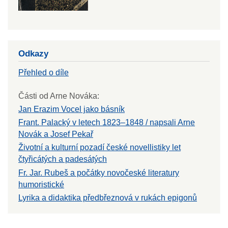
Odkazy
Přehled o díle
Části od Arne Nováka:
Jan Erazim Vocel jako básník
Frant. Palacký v letech 1823–1848 / napsali Arne
Novák a Josef Pekař
Životní a kulturní pozadí české novellistiky let
čtyřicátých a padesátých
Fr. Jar. Rubeš a počátky novočeské literatury
humoristické
Lyrika a didaktika předbřeznová v rukách epigonů