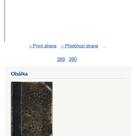
First
« První strana
Previous
‹‹ Předchozí strana
…
Pagination
page
page
389
390
Obálka