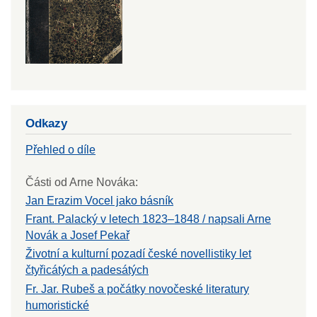
Odkazy
Přehled o díle
Části od Arne Nováka:
Jan Erazim Vocel jako básník
Frant. Palacký v letech 1823–1848 / napsali Arne
Novák a Josef Pekař
Životní a kulturní pozadí české novellistiky let
čtyřicátých a padesátých
Fr. Jar. Rubeš a počátky novočeské literatury
humoristické