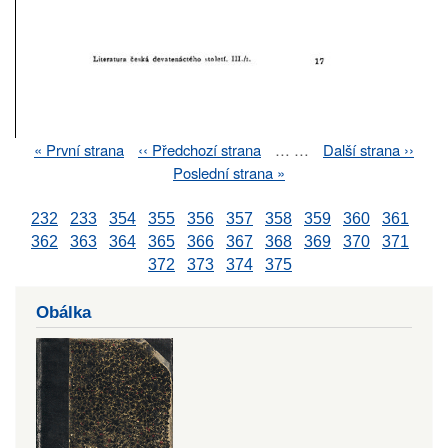
First
« První strana
Previous
‹‹ Předchozí strana
…
…
Next
Další strana ››
Pagination
page
page
page
Last
Poslední strana »
page
232
233
354
355
356
357
358
359
360
361
362
363
364
365
366
367
368
369
370
371
372
373
374
375
Obálka