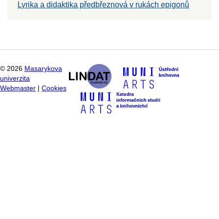
Lyrika a didaktika předbřeznová v rukách epigonů
©
2026
Masarykova
univerzita
Webmaster
|
Cookies