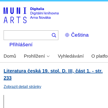
Skip
to
main
content
Select
your
language
Přihlášení
Domů
Prohlížení
Vyhledávání
O platf
Literatura česká 19. stol. D. III, část 1. - str.
233
Zobrazit detail stránky