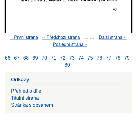
First
« První strana
Previous
‹‹ Předchozí strana
…
…
Next
Další strana ››
Pagination
page
page
page
Last
Poslední strana »
page
66
67
68
69
70
71
72
73
74
75
76
77
78
79
80
Odkazy
Přehled o díle
Titulní strana
Stránka s obsahem