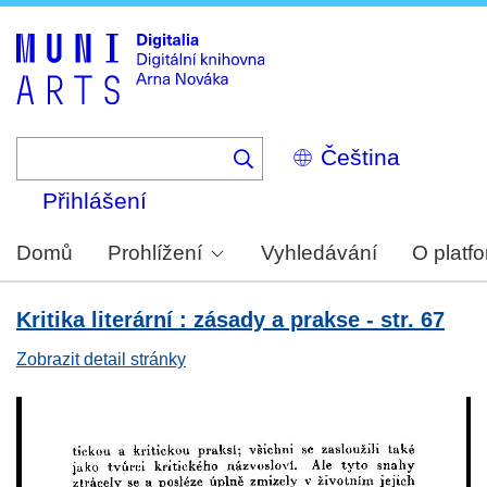
Skip
to
main
content
Select
your
language
Přihlášení
Domů
Prohlížení
Vyhledávání
O platf
Kritika literární : zásady a prakse - str. 67
Zobrazit detail stránky