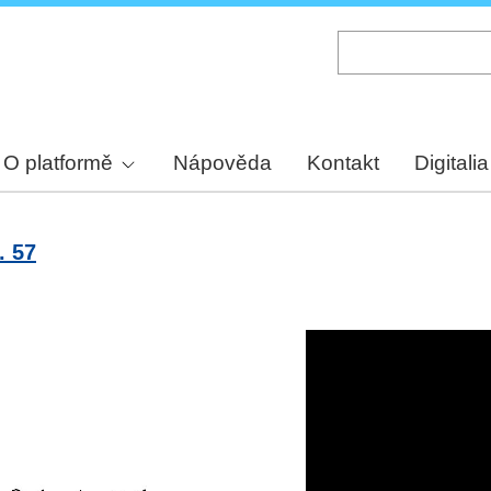
Skip
to
main
content
O platformě
Nápověda
Kontakt
Digitalia
. 57