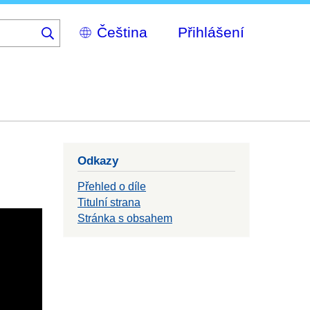
Select
Přihlášení
your
language
Odkazy
Přehled o díle
Titulní strana
Stránka s obsahem