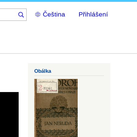
Select
Přihlášení
your
language
Obálka