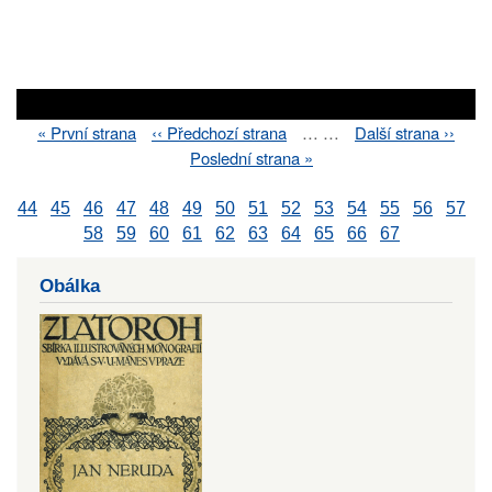
First
« První strana
Previous
‹‹ Předchozí strana
…
…
Next
Další strana ››
Pagination
page
page
page
Last
Poslední strana »
page
44
45
46
47
48
49
50
51
52
53
54
55
56
57
58
59
60
61
62
63
64
65
66
67
Obálka