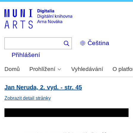
Skip
to
main
content
Select
your
language
Přihlášení
Domů
Prohlížení
Vyhledávání
O platf
Jan Neruda, 2. vyd. - str. 45
Zobrazit detail stránky