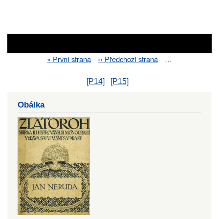
First
« První strana
Previous
‹‹ Předchozí strana
…
Pagination
page
page
[P14]
[P15]
Obálka