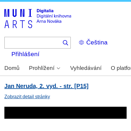
Skip
to
main
content
Select
your
language
Přihlášení
Domů
Prohlížení
Vyhledávání
O platf
Jan Neruda, 2. vyd. - str. [P15]
Zobrazit detail stránky