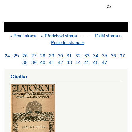
First
« První strana
Previous
‹‹ Předchozí strana
…
…
Next
Další strana ››
Pagination
page
page
page
Last
Poslední strana »
page
24
25
26
27
28
29
30
31
32
33
34
35
36
37
38
39
40
41
42
43
44
45
46
47
Obálka