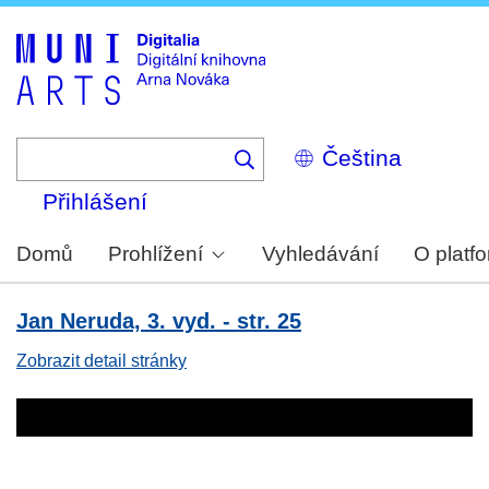
Skip
to
main
content
Select
your
language
Přihlášení
Domů
Prohlížení
Vyhledávání
O platf
Jan Neruda, 3. vyd. - str. 25
Zobrazit detail stránky