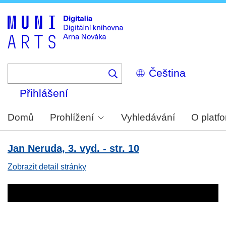
Skip
to
main
content
Select
your
language
Přihlášení
Domů
Prohlížení
Vyhledávání
O platf
Jan Neruda, 3. vyd. - str. 10
Zobrazit detail stránky