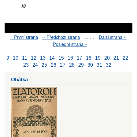
First
« První strana
Previous
‹‹ Předchozí strana
…
…
Next
Další strana ››
Pagination
page
page
page
Last
Poslední strana »
page
9
10
11
12
13
14
15
16
17
18
19
20
21
22
23
24
25
26
27
28
29
30
31
32
Obálka