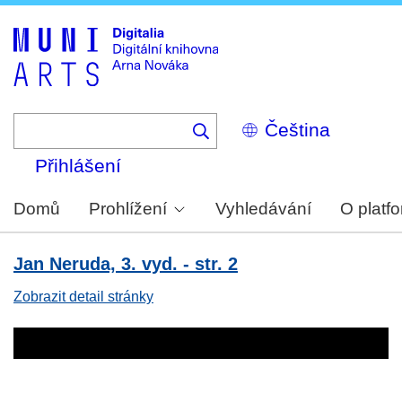
Skip
to
main
content
Select
your
language
Přihlášení
Domů
Prohlížení
Vyhledávání
O platf
Jan Neruda, 3. vyd. - str. 2
Zobrazit detail stránky