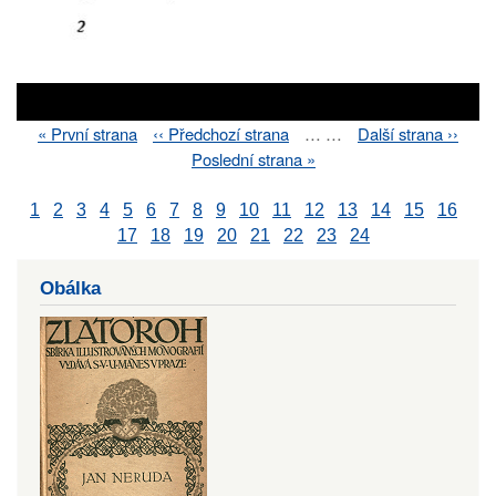
First
« První strana
Previous
‹‹ Předchozí strana
…
…
Next
Další strana ››
Pagination
page
page
page
Last
Poslední strana »
page
1
2
3
4
5
6
7
8
9
10
11
12
13
14
15
16
17
18
19
20
21
22
23
24
Obálka