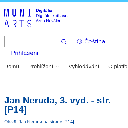
Skip
to
main
content
Select
your
language
Přihlášení
Domů
Prohlížení
Vyhledávání
O platf
Jan Neruda, 3. vyd. - str.
[P14]
Otevřít Jan Neruda na straně [P14]