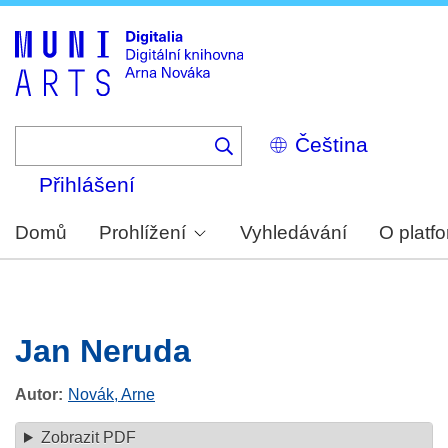
Skip
to
main
content
Select
your
language
Přihlášení
Domů
Prohlížení
Vyhledávání
O platf
Jan Neruda
Autor
Novák, Arne
Zobrazit PDF