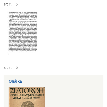
str. 5
Image
str. 6
Obálka