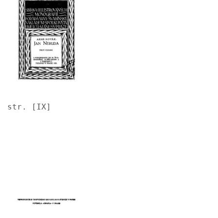
str. [IX]
Image