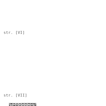
str. [VI]
Image
str. [VII]
Image