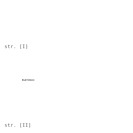
str. [I]
Image
str. [II]
Image