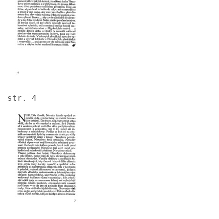
str. 4
Image