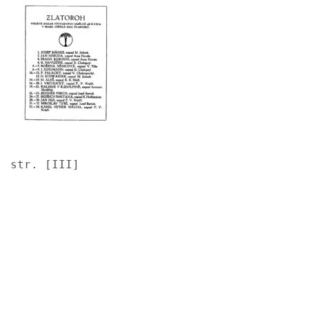
str. [III]
Image