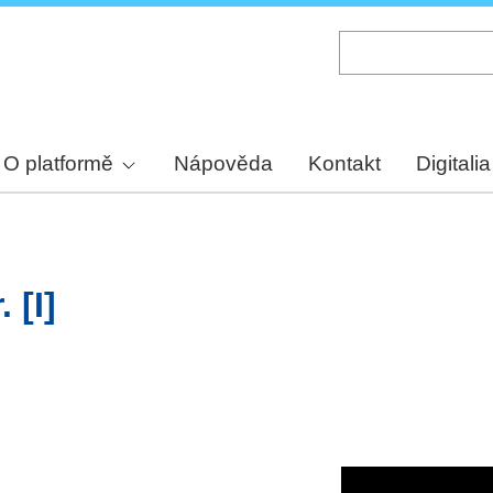
Skip
to
main
content
O platformě
Nápověda
Kontakt
Digitalia
 [I]