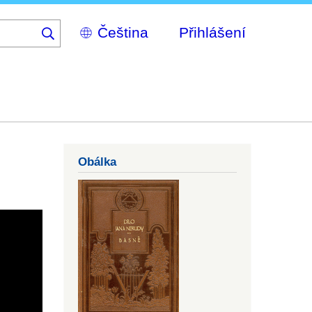
Select
Přihlášení
your
language
Obálka