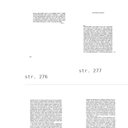
Image
Image
str. 277
str. 276
Image
Image