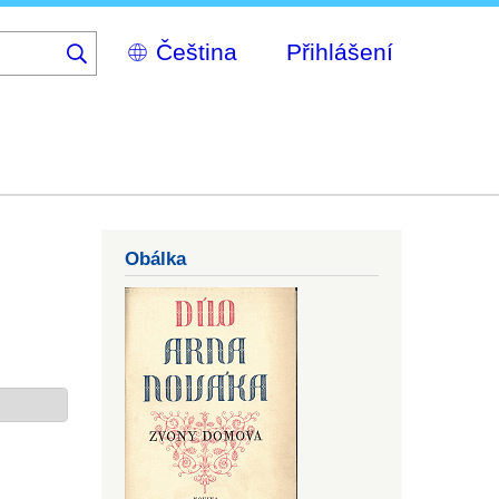
Select
Přihlášení
your
language
Obálka