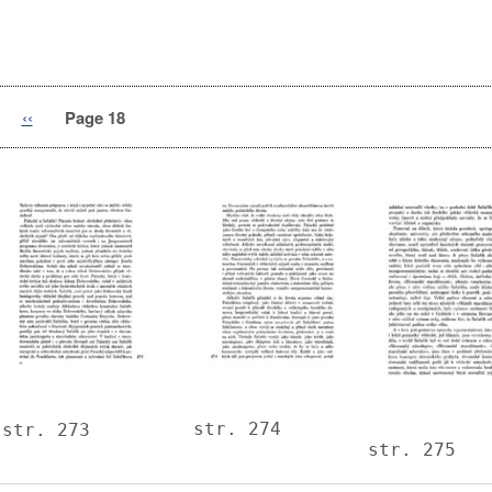
Previous
‹‹
Page 18
page
Image
Image
Image
str. 274
str. 273
str. 275