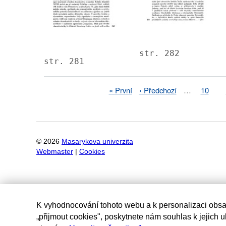
str. 282
str. 281
First
« První
Previous
‹ Předchozí
…
Page
10
Pagination
page
page
©
2026
Masarykova univerzita
Webmaster
|
Cookies
K vyhodnocování tohoto webu a k personalizaci obsa
„přijmout cookies", poskytnete nám souhlas k jejich 