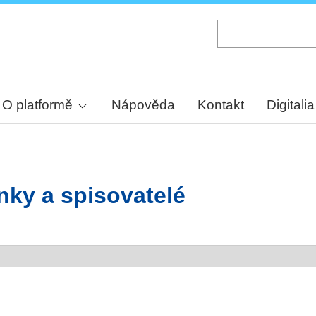
Skip
to
main
content
O platformě
Nápověda
Kontakt
Digitalia
ky a spisovatelé