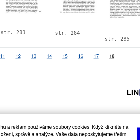
str. 283
str. 284
str. 285
Page
11
Page
12
Page
13
Page
14
Page
15
Page
16
Page
17
Page
18
hu a reklam používáme soubory cookies. Když klikněte na
uložení, správě a analýze. Vaše data neposkytujeme třetím