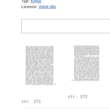
Typ
Kniha
Licence
Volné dílo
Pagination
Image
Image
str. 272
str. 271