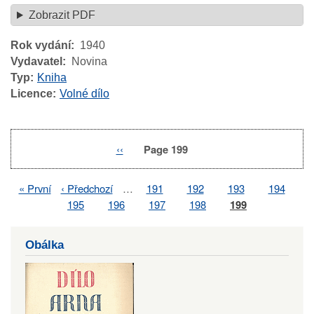
Zobrazit PDF
Rok vydání
1940
Vydavatel
Novina
Typ
Kniha
Licence
Volné dílo
Previous
‹‹
Page 199
Pagination
page
First
« První
Previous
‹ Předchozí
…
Page
191
Page
192
Page
193
Page
194
Pagination
page
page
Page
195
Page
196
Page
197
Page
198
Page
199
Obálka