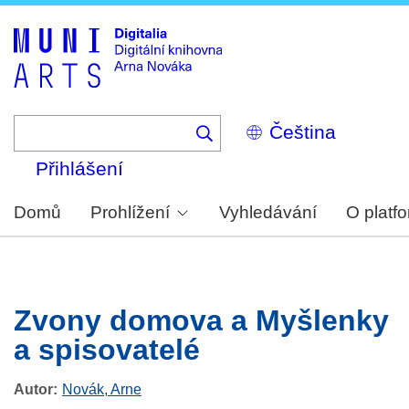
Skip
to
main
content
Select
your
language
Přihlášení
Domů
Prohlížení
Vyhledávání
O platf
Zvony domova a Myšlenky
a spisovatelé
Autor
Novák, Arne