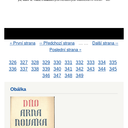
First
« První strana
Previous
‹‹ Předchozí strana
…
…
Next
Další strana ››
Pagination
page
page
page
Last
Poslední strana »
page
326
327
328
329
330
331
332
333
334
335
336
337
338
339
340
341
342
343
344
345
346
347
348
349
Obálka