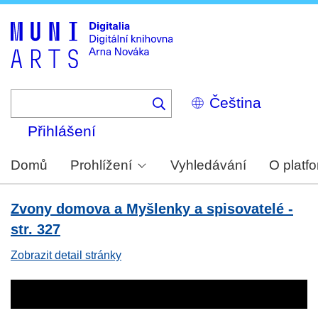
Skip
to
main
content
Select
your
language
Přihlášení
Domů
Prohlížení
Vyhledávání
O platf
Zvony domova a Myšlenky a spisovatelé -
str. 327
Zobrazit detail stránky