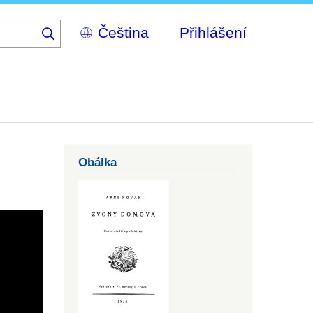
Select
Přihlášení
your
language
Obálka