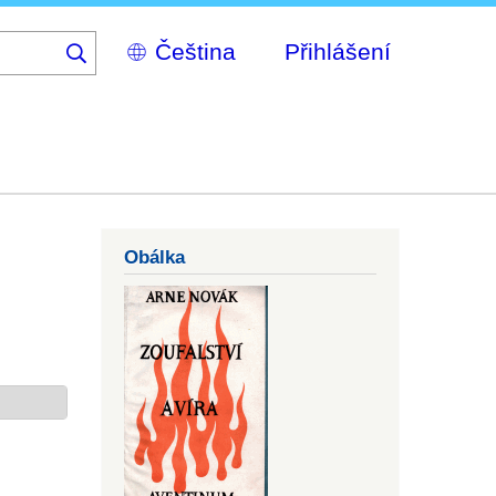
Select
Přihlášení
your
language
Obálka