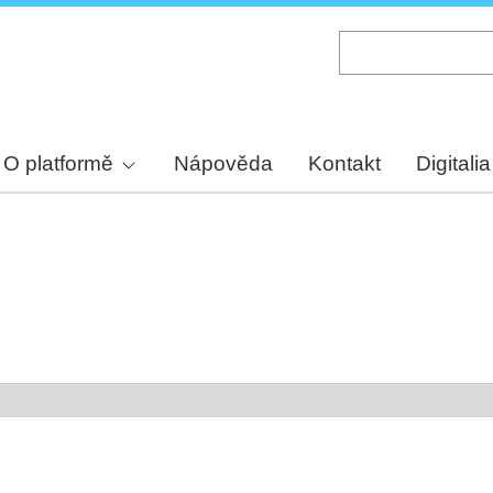
Skip
to
main
content
O platformě
Nápověda
Kontakt
Digitalia