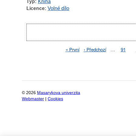
Typ
Kniha
Licence
Volné dílo
Pagination
First
« První
Previous
‹ Předchozí
…
Page
91
Pagination
page
page
©
2026
Masarykova univerzita
Webmaster
|
Cookies